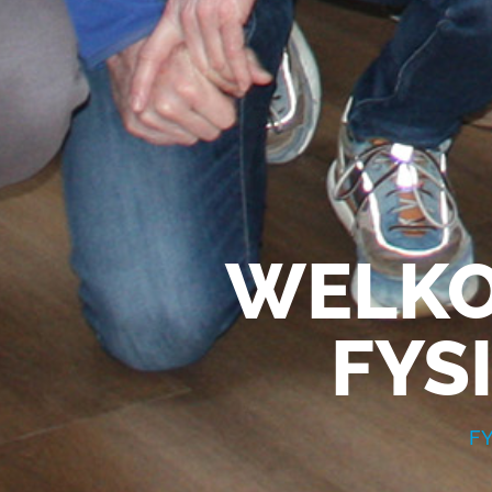
WELKO
FYS
FY