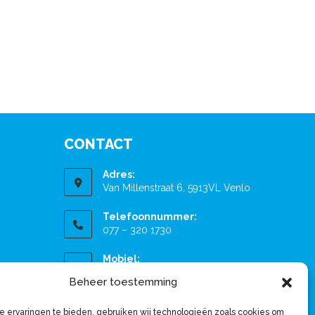
CONTACT
Adres:
Van Millenstraat 6, 5913VL Venlo
Telefoonnummer:
077 – 320 1730
Mobiel:
06-20521328
Beheer toestemming
Email:
 ervaringen te bieden, gebruiken wij technologieën zoals cookies om
info@vividus-fysiotherapie.nl