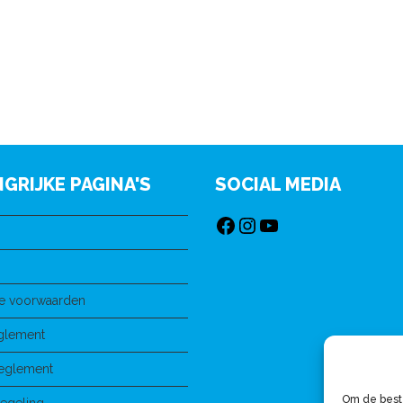
GRIJKE PAGINA'S
SOCIAL MEDIA
e voorwaarden
eglement
Reglement
Om de beste
regeling