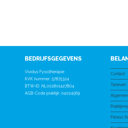
BEDRIJFSGEGEVENS
BELAN
Vividus Fysiotherapie
Contact
KVK nummer: 57875324
Tarieven
BTW-ID: NL001801427B04
AGB-Code praktijk: 04024569
Algemen
Praktijkr
Fitness 
Klachten