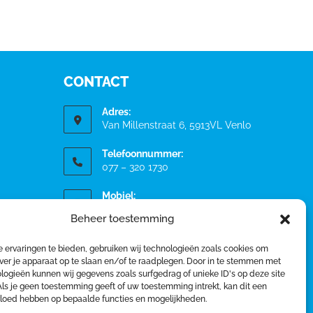
CONTACT
Adres:
Van Millenstraat 6, 5913VL Venlo
Telefoonnummer:
077 – 320 1730
Mobiel:
06-20521328
Beheer toestemming
Email:
 ervaringen te bieden, gebruiken wij technologieën zoals cookies om
info@vividus-fysiotherapie.nl
ver je apparaat op te slaan en/of te raadplegen. Door in te stemmen met
logieën kunnen wij gegevens zoals surfgedrag of unieke ID's op deze site
Als je geen toestemming geeft of uw toestemming intrekt, kan dit een
vloed hebben op bepaalde functies en mogelijkheden.