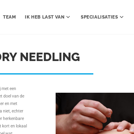
TEAM
IK HEB LAST VAN
SPECIALISATIES
DRY NEEDLING
j met een
et doel van de
ker en met
 niet, echter
 er herkenbare
t kort en lokaal
oel wat