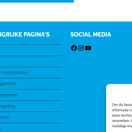
GRIJKE PAGINA'S
SOCIAL MEDIA
e voorwaarden
eglement
Reglement
Om de beste
regeling
informatie o
deze techno
olicy
verwerken. 
nadelige in
s