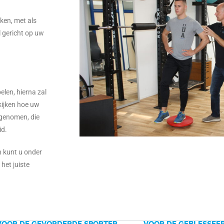
ken, met als
l gericht op uw
elen, hierna zal
kijken hoe uw
f genomen, die
id.
n kunt u onder
het juiste